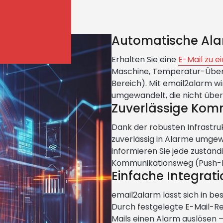
Automatische Al
Erhalten Sie eine
E-Mail zu e
Maschine, Temperatur-Übers
Bereich). Mit email2alarm wi
umgewandelt, die nicht übe
Zuverlässige Kom
Dank der robusten Infrastr
zuverlässig in Alarme umgew
informieren Sie jede zuständ
Kommunikationsweg (Push-Na
Einfache Integrat
email2alarm lässt sich in b
Durch festgelegte E-Mail-Re
Mails einen Alarm auslösen – i