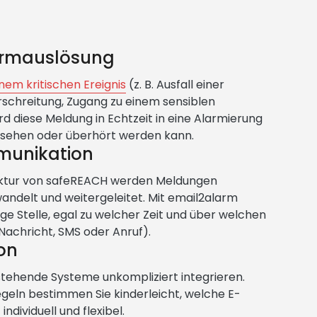
armauslösung
inem kritischen Ereignis
(z. B. Ausfall einer
chreitung, Zugang zu einem sensiblen
rd diese Meldung in Echtzeit in eine Alarmierung
rsehen oder überhört werden kann.
munikation
uktur von safeREACH werden Meldungen
andelt und weitergeleitet. Mit email2alarm
ige Stelle, egal zu welcher Zeit und über welchen
chricht, SMS oder Anruf).
ion
estehende Systeme unkompliziert integrieren.
geln bestimmen Sie kinderleicht, welche E-
ndividuell und flexibel.