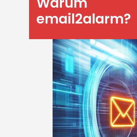
Warum
email2alarm?