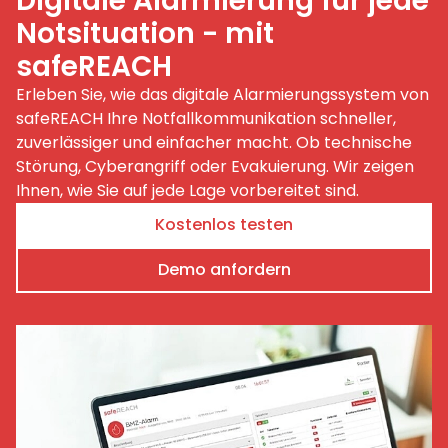
Digitale Alarmierung für jede
Notsituation - mit
safeREACH
Erleben Sie, wie das digitale Alarmierungssystem von
safeREACH Ihre Notfallkommunikation schneller,
zuverlässiger und einfacher macht. Ob technische
Störung, Cyberangriff oder Evakuierung. Wir zeigen
Ihnen, wie Sie auf jede Lage vorbereitet sind.
Kostenlos testen
Demo anfordern