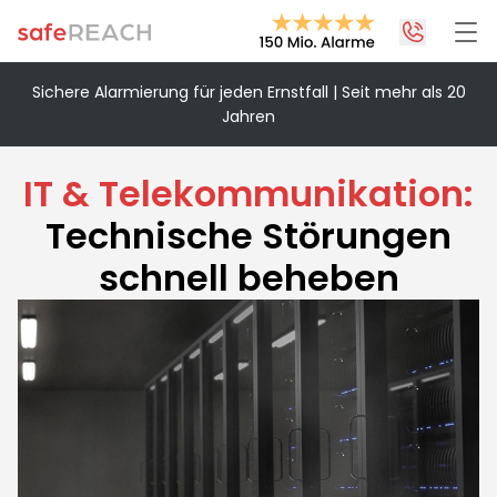
Sichere Alarmierung für jeden Ernstfall | Seit mehr als 20
Jahren
+43 1 375 75 75 70
info@safereach.com
IT & Telekommunikation:
Zum Kontaktformular
Technische Störungen
schnell beheben
Montag bis Donnerstag:
09:00 - 12:30 Uhr & 13:30 - 17:00 Uhr
Freitag:
09:00 - 12:30 Uhr