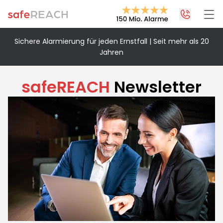
Sichere Alarmierung für jeden Ernstfall | Seit mehr als 20
Jahren
+43 1 375 75 75 70
info@safereach.com
safeREACH
Newsletter
Zum Kontaktformular
Montag bis Donnerstag:
09:00 - 12:30 Uhr & 13:30 - 17:00 Uhr
Freitag:
09:00 - 12:30 Uhr