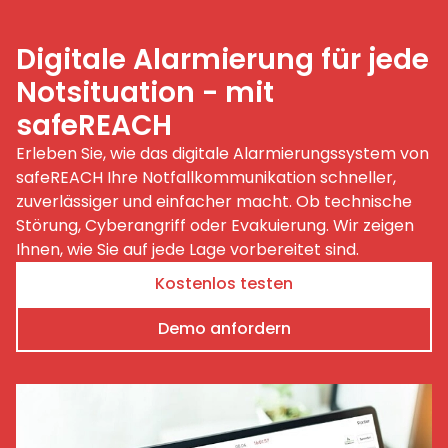
Digitale Alarmierung für jede
Notsituation - mit
safeREACH
Erleben Sie, wie das digitale Alarmierungssystem von
safeREACH Ihre Notfallkommunikation schneller,
zuverlässiger und einfacher macht. Ob technische
Störung, Cyberangriff oder Evakuierung. Wir zeigen
Ihnen, wie Sie auf jede Lage vorbereitet sind.
Kostenlos testen
Demo anfordern