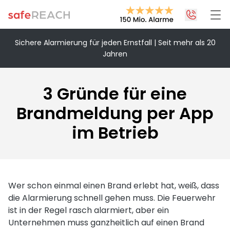
Sichere Alarmierung für jeden Ernstfall | Seit mehr als 20
Jahren
+43 1 375 75 75 70
info@safereach.com
3 Gründe für eine
Zum Kontaktformular
Brandmeldung per App
im Betrieb
Montag bis Donnerstag:
09:00 - 12:30 Uhr & 13:30 - 17:00 Uhr
Freitag:
09:00 - 12:30 Uhr
Wer schon einmal einen Brand erlebt hat, weiß, dass
die Alarmierung schnell gehen muss. Die Feuerwehr
ist in der Regel rasch alarmiert, aber ein
Unternehmen muss ganzheitlich auf einen Brand