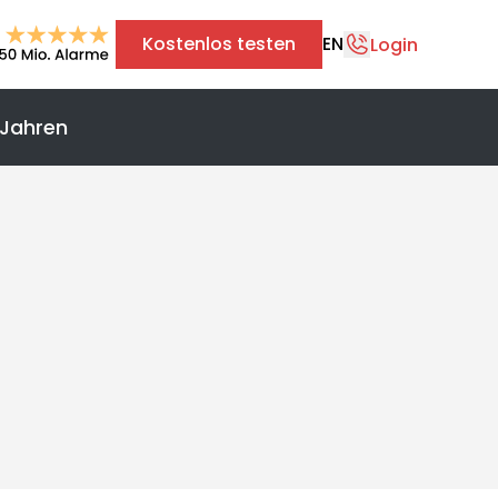
Kostenlos testen
EN
Login
 Jahren
+43 1 375 75 75 70
info@safereach.com
Zum Kontaktformular
Montag bis Donnerstag:
09:00 - 12:30 Uhr & 13:30 - 17:00 Uhr
Freitag:
09:00 - 12:30 Uhr