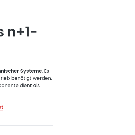
s n+1-
hnischer Systeme
. Es
rieb benötigt werden,
ponente dient als
et