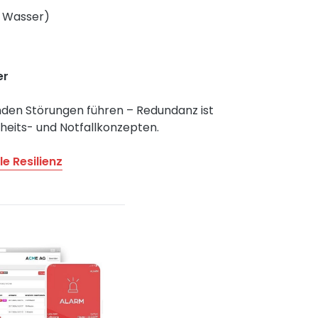
t, Wasser)
er
enden Störungen führen – Redundanz ist
rheits- und Notfallkonzepten.
e Resilienz