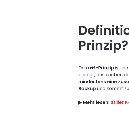
Definit
Prinzip?
Das
n+1-Prinzip
ist ei
besagt, dass neben d
mindestens eine zus
Backup
und kommt zum 
▶︎ Mehr lesen:
Stiller 