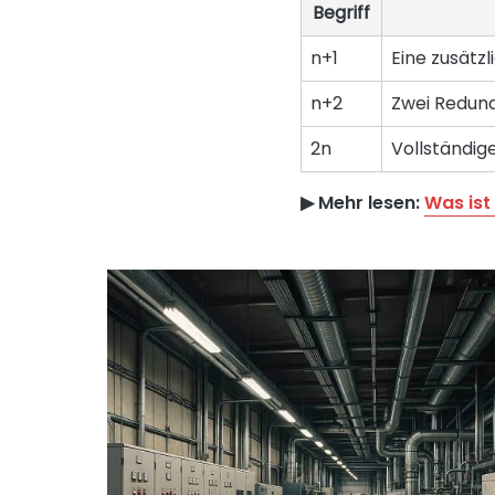
Begriff
n+1
Eine zusätz
n+2
Zwei Redunda
2n
Vollständig
▶︎ Mehr lesen:
Was ist