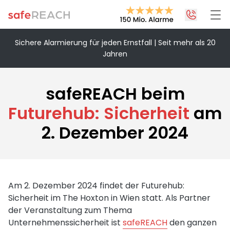
Sichere Alarmierung für jeden Ernstfall | Seit mehr als 20
Jahren
+43 1 375 75 75 70
info@safereach.com
safeREACH beim
Zum Kontaktformular
Futurehub: Sicherheit
am
2. Dezember 2024
Montag bis Donnerstag:
09:00 - 12:30 Uhr & 13:30 - 17:00 Uhr
Freitag:
09:00 - 12:30 Uhr
Am 2. Dezember 2024 findet der Futurehub:
Sicherheit im The Hoxton in Wien statt. Als Partner
der Veranstaltung zum Thema
Unternehmenssicherheit ist
safeREACH
den ganzen