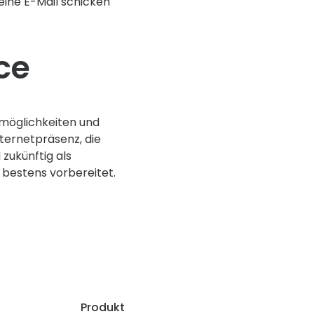
eine E-Mail schicken
ce
zmöglichkeiten und
nternetpräsenz, die
ukünftig als
e bestens vorbereitet.
Produkt