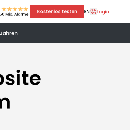
Kostenlos testen
EN
Login
 Jahren
+43 1 375 75 75 70
info@safereach.com
Zum Kontaktformular
site
Montag bis Donnerstag:
m
09:00 - 12:30 Uhr & 13:30 - 17:00 Uhr
Freitag:
09:00 - 12:30 Uhr