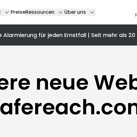
t
Preise
Ressourcen
Über uns
e Alarmierung für jeden Ernstfall | Seit mehr als 20
ere neue Web
safereach.co