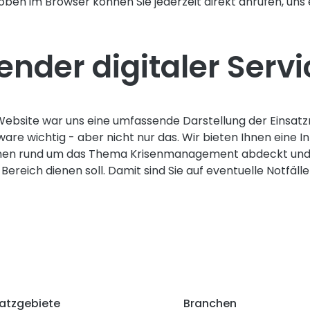
ben im Browser können Sie jederzeit direkt anrufen, uns 
nder digitaler Servi
ebsite war uns eine umfassende Darstellung der Einsat
are wichtig - aber nicht nur das. Wir bieten Ihnen eine I
onen rund um das Thema Krisenmanagement abdeckt und z
 Bereich dienen soll. Damit sind Sie auf eventuelle Notfäll
satzgebiete
Branchen