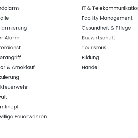
ndalarm
IT & Telekommunikatio
älle
Facility Management
Alarmierung
Gesundheit & Pflege
ler Alarm
Bauwirtschaft
terdienst
Tourismus
erangriff
Bildung
ror & Amoklauf
Handel
kuierung
kfeuerwehr
alt
rmknopf
willige Feuerwehren