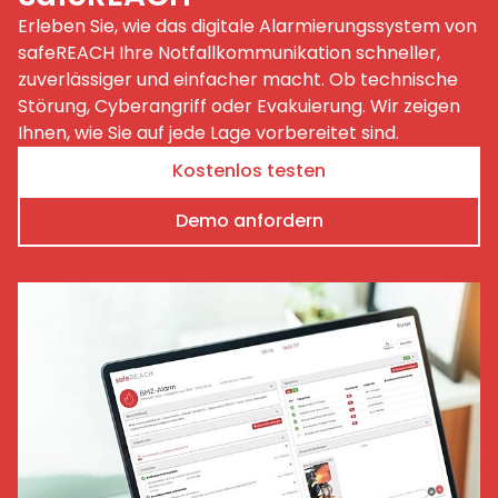
Erleben Sie, wie das digitale Alarmierungssystem von
safeREACH Ihre Notfallkommunikation schneller,
zuverlässiger und einfacher macht. Ob technische
Störung, Cyberangriff oder Evakuierung. Wir zeigen
Ihnen, wie Sie auf jede Lage vorbereitet sind.
Kostenlos testen
Demo anfordern