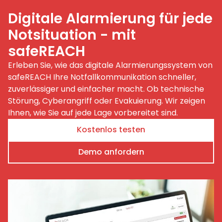
Digitale Alarmierung für jede
Notsituation - mit
safeREACH
Erleben Sie, wie das digitale Alarmierungssystem von
safeREACH Ihre Notfallkommunikation schneller,
zuverlässiger und einfacher macht. Ob technische
Störung, Cyberangriff oder Evakuierung. Wir zeigen
Ihnen, wie Sie auf jede Lage vorbereitet sind.
Kostenlos testen
Demo anfordern