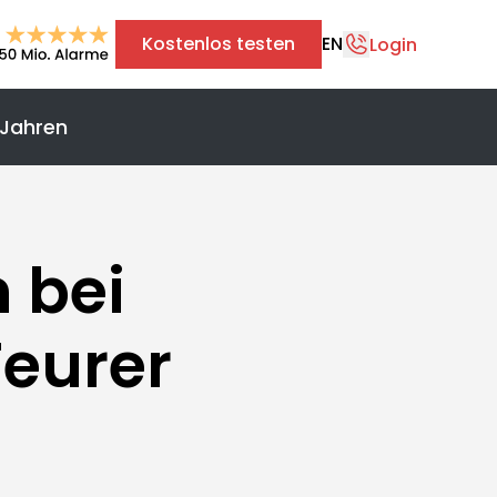
Kostenlos testen
EN
Login
 Jahren
+43 1 375 75 75 70
info@safereach.com
Zum Kontaktformular
 bei
Montag bis Donnerstag:
eurer
09:00 - 12:30 Uhr & 13:30 - 17:00 Uhr
Freitag:
09:00 - 12:30 Uhr