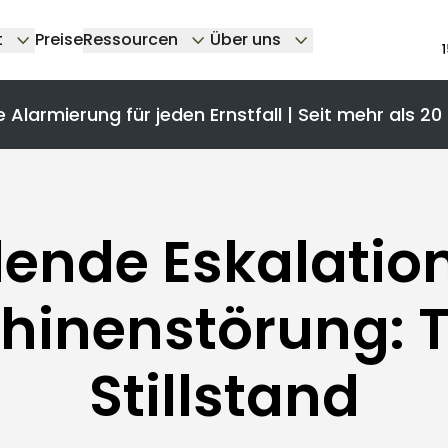
t
Preise
Ressourcen
Über uns
e Alarmierung für jeden Ernstfall | Seit mehr als 20
lende Eskalation
hinenstörung: T
Stillstand