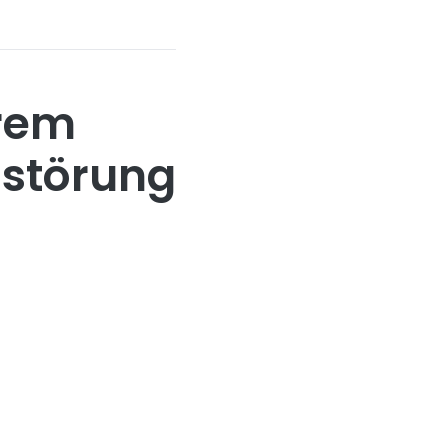
hrem
nstörung