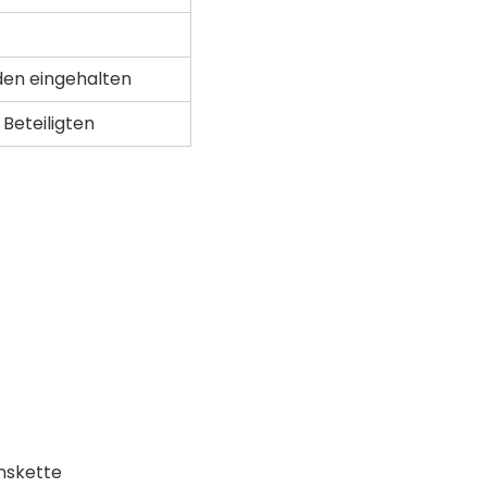
den eingehalten
 Beteiligten
onskette