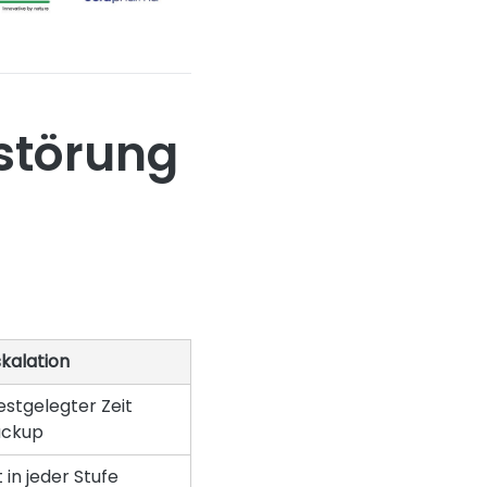
störung
skalation
stgelegter Zeit
ackup
 in jeder Stufe