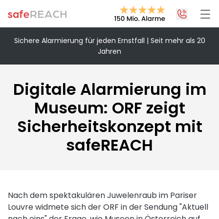
Sichere Alarmierung für jeden Ernstfall | Seit mehr als 20
Jahren
+43 1 375 75 75 70
info@safereach.com
Digitale Alarmierung im
Zum Kontaktformular
Museum: ORF zeigt
Sicherheitskonzept mit
Montag bis Donnerstag:
09:00 - 12:30 Uhr & 13:30 - 17:00 Uhr
safeREACH
Freitag:
09:00 - 12:30 Uhr
Nach dem spektakulären Juwelenraub im Pariser
Louvre widmete sich der ORF in der Sendung "Aktuell
nach eins" der Frage, wie Museen in Österreich auf