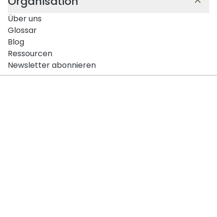
Organisation
Über uns
Glossar
Blog
Ressourcen
Newsletter abonnieren
Kontakt & Beratung
Montag – Donnerstag:
09:00 – 12:30 Uhr und 13:30 - 17:00 Uhr
Freitag:
09:00 – 12:30 Uhr
+43 1 375 75 75 70
info@safereach.com