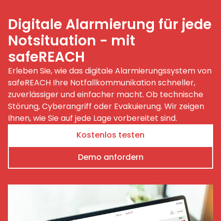
Digitale Alarmierung für jede
Notsituation - mit
safeREACH
Erleben Sie, wie das digitale Alarmierungssystem von
safeREACH Ihre Notfallkommunikation schneller,
zuverlässiger und einfacher macht. Ob technische
Störung, Cyberangriff oder Evakuierung. Wir zeigen
Ihnen, wie Sie auf jede Lage vorbereitet sind.
Kostenlos testen
Demo anfordern