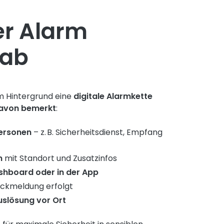
ler Alarm
 ab
im Hintergrund eine
digitale Alarmkette
davon bemerkt
:
personen
– z. B. Sicherheitsdienst, Empfang
n
mit Standort und Zusatzinfos
shboard oder in der App
Rückmeldung erfolgt
uslösung vor Ort