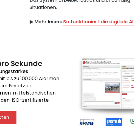
Das System arbeitet lautlos und unauffällig –
Situationen.
▶︎ Mehr lesen:
So funktioniert die digitale 
pro Sekunde
tungsstarkes
t bis zu 100.000 Alarmen
 im Einsatz bei
rnen, mittelständischen
n. ISO-zertifizierte
sten