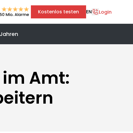
Kostenlos testen
EN
Login
 Jahren
+43 1 375 75 75 70
info@safereach.com
Zum Kontaktformular
 im Amt:
Montag bis Donnerstag:
eitern
09:00 - 12:30 Uhr & 13:30 - 17:00 Uhr
Freitag:
09:00 - 12:30 Uhr