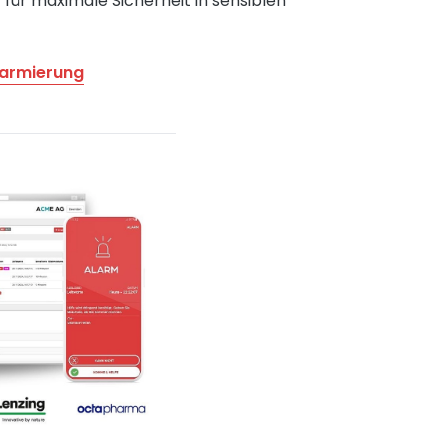
 für maximale Sicherheit in sensiblen
Alarmierung