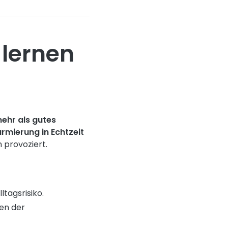
 lernen
ehr als gutes
armierung in Echtzeit
 provoziert.
tagsrisiko.
den der