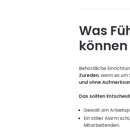
Was Füh
können
Behördliche Einricht
Zureden
, wenn es um S
und ohne Aufmerksa
Das sollten Entschei
Gewalt am Arbeitspla
Ein stiller Alarm sc
Mitarbeitenden.