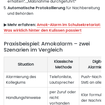
erhalten“, „Maßnahme durchgeführt“
Automatische Protokollierung
für Nachbereitung
und Behörden
▶︎ Mehr erfahren:
Amok-Alarm im Schulsekretariat:
Was wirklich hinter den Kulissen passiert
Praxisbeispiel: Amokalarm – zwei
Szenarien im Vergleich
Klassische
Digital
Situation
Methode
Alarmier
Alarmierung des
Telefonliste,
Push-Nachri
Kollegiums
Lautsprecher
SMS an alle
per Zuruf oder
Klar formulier
Handlungshinweise
nicht
der Nachrich
vorhanden