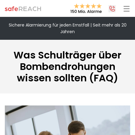
Sichere Alarmierung für jeden Ernstfall | Seit mehr als 20
Jahren
+43 1 375 75 75 70
info@safereach.com
Was Schulträger über
Zum Kontaktformular
Bombendrohungen
wissen sollten (FAQ)
Montag bis Donnerstag:
09:00 - 12:30 Uhr & 13:30 - 17:00 Uhr
Freitag:
09:00 - 12:30 Uhr