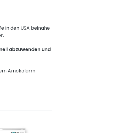
e in den USA beinahe
er.
chnell abzuwenden und
.
einem Amokalarm