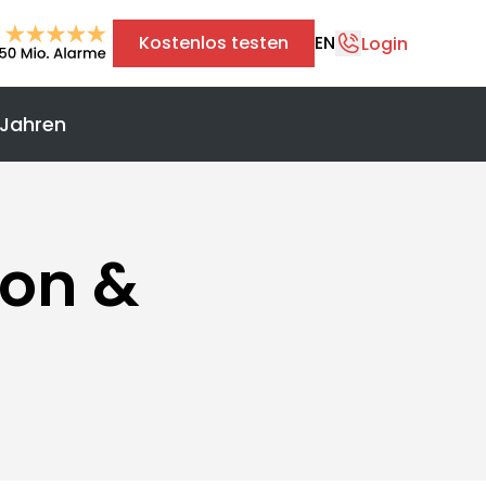
Kostenlos testen
EN
Login
 Jahren
+43 1 375 75 75 70
info@safereach.com
Zum Kontaktformular
ion &
Montag bis Donnerstag:
09:00 - 12:30 Uhr & 13:30 - 17:00 Uhr
Freitag:
09:00 - 12:30 Uhr