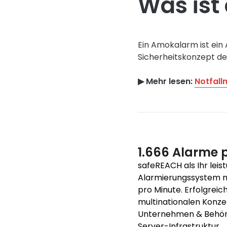
Was ist
Ein Amokalarm ist ein 
Sicherheitskonzept de
▶︎ Mehr lesen:
Notfall
1.666 Alarme 
safeREACH als Ihr leis
Alarmierungssystem mi
pro Minute. Erfolgreich
multinationalen Konze
Unternehmen & Behörde
Server-Infrastruktur.