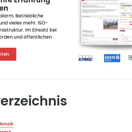
ren
alarm, Betriebliche
und vieles mehr. ISO-
frastruktur. Im Einsatz bei
rden und öffentlichen
sten
verzeichnis
 Amok