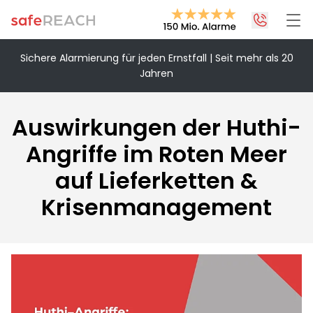
Sichere Alarmierung für jeden Ernstfall | Seit mehr als 20
Jahren
+43 1 375 75 75 70
info@safereach.com
Auswirkungen der Huthi-
Zum Kontaktformular
Angriffe im Roten Meer
auf Lieferketten &
Montag bis Donnerstag:
09:00 - 12:30 Uhr & 13:30 - 17:00 Uhr
Krisenmanagement
Freitag:
09:00 - 12:30 Uhr