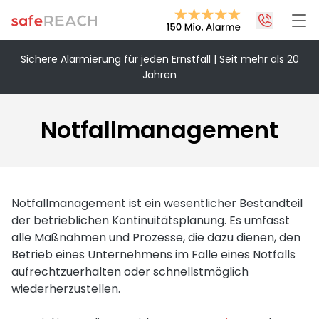
Sichere Alarmierung für jeden Ernstfall | Seit mehr als 20
Jahren
+43 1 375 75 75 70
info@safereach.com
Notfallmanagement
Zum Kontaktformular
Montag bis Donnerstag:
09:00 - 12:30 Uhr & 13:30 - 17:00 Uhr
Notfallmanagement ist ein wesentlicher Bestandteil
Freitag:
der betrieblichen Kontinuitätsplanung. Es umfasst
09:00 - 12:30 Uhr
alle Maßnahmen und Prozesse, die dazu dienen, den
Betrieb eines Unternehmens im Falle eines Notfalls
aufrechtzuerhalten oder schnellstmöglich
wiederherzustellen.