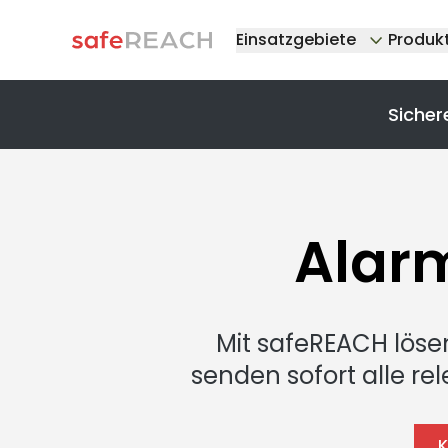
Einsatzgebiete
Produk
Sicher
Alar
Mit safeREACH lösen
senden sofort alle re
K