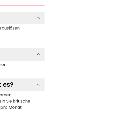
 auslösen.
ren.
t es?
kommen
n Sie kritische
o pro Monat