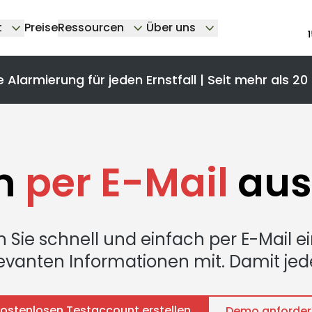
t
Preise
Ressourcen
Über uns
e Alarmierung für jeden Ernstfall | Seit mehr als 20
m
per E-Mail
aus
 Sie schnell und einfach per E-Mail 
levanten Informationen mit. Damit jeder
ostenlosen Testaccount erstellen
Demo anforder