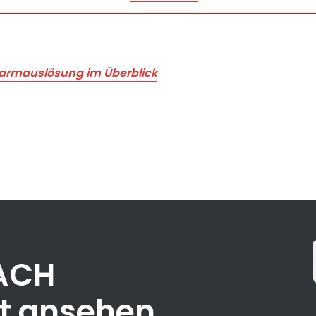
Alarmauslösung im Überblick
EACH
tt ansehen